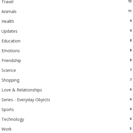
Travel
13
Animals
11
Health
9
Updates
9
Education
8
Emotions
8
Friendship
8
Science
7
Shopping
7
Love & Relationships
6
Series - Everyday Objects
6
Sports
6
Technology
6
Work
5