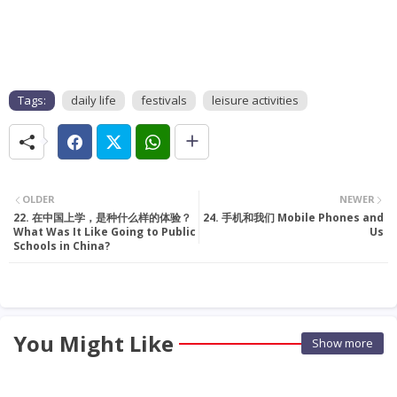
Tags:
daily life
festivals
leisure activities
OLDER
NEWER
22. 在中国上学，是种什么样的体验？
24. 手机和我们 Mobile Phones and
What Was It Like Going to Public
Us
Schools in China?
You Might Like
Show more