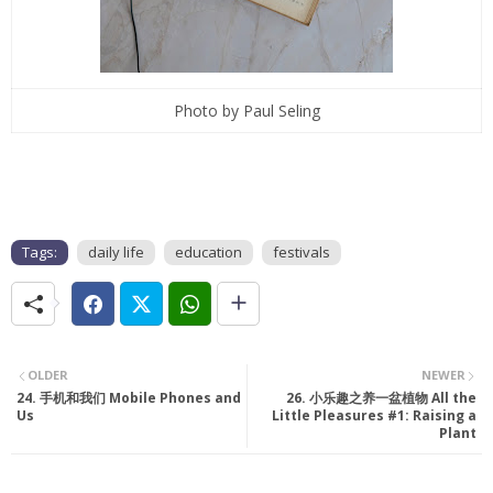
Photo by Paul Seling
Tags:
daily life
education
festivals
OLDER
NEWER
24. 手机和我们 Mobile Phones and
26. 小乐趣之养一盆植物 All the
Us
Little Pleasures #1: Raising a
Plant