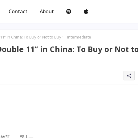
Contact
About
China: To Buy or Not to Buy? | Intermediate
 11” in China: To Buy or Not t
购物节——双十一。