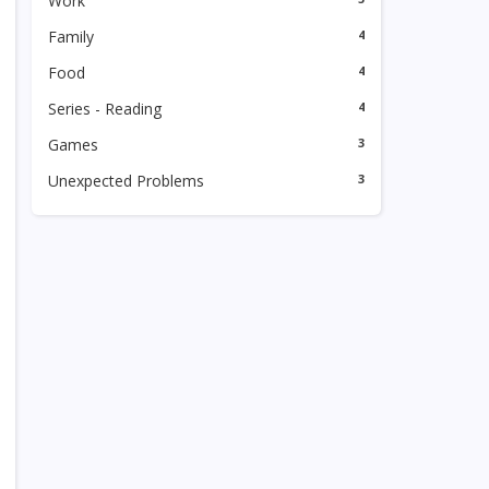
Work
Family
4
Food
4
Series - Reading
4
Games
3
Unexpected Problems
3