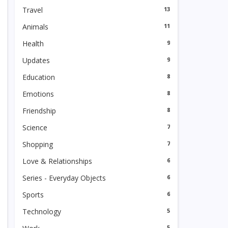
Travel
13
Animals
11
Health
9
Updates
9
Education
8
Emotions
8
Friendship
8
Science
7
Shopping
7
Love & Relationships
6
Series - Everyday Objects
6
Sports
6
Technology
5
5