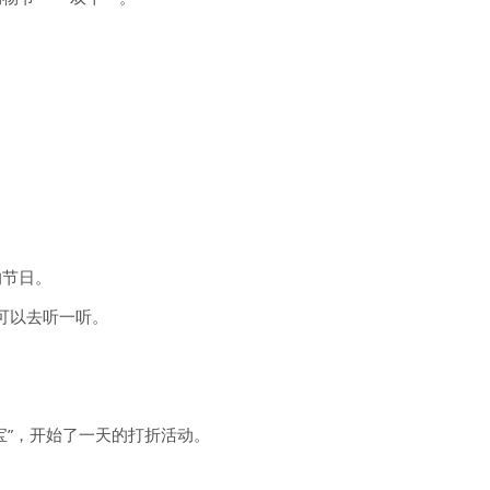
？
的节日。
。你可以去听一听。
宝”，开始了一天的打折活动。