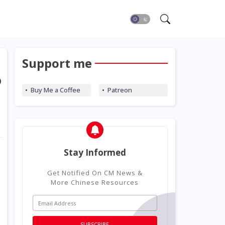
Support me
o
Buy Me a Coffee
Patreon
Stay Informed
Get Notified On CM News &
More Chinese Resources