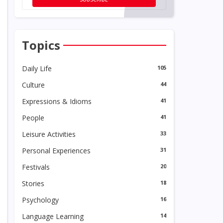
Topics
Daily Life
105
Culture
44
Expressions & Idioms
41
People
41
Leisure Activities
33
Personal Experiences
31
Festivals
20
Stories
18
Psychology
16
Language Learning
14